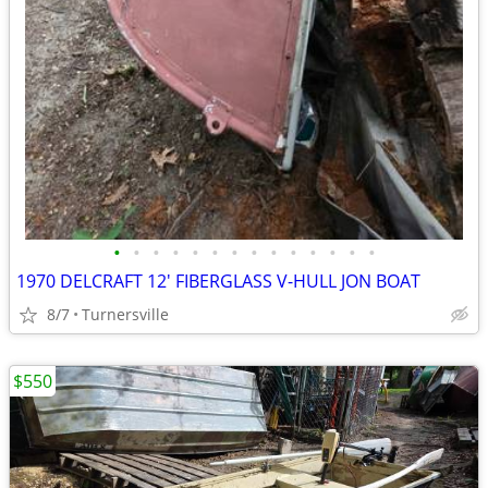
•
•
•
•
•
•
•
•
•
•
•
•
•
•
1970 DELCRAFT 12' FIBERGLASS V-HULL JON BOAT
8/7
Turnersville
$550