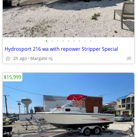
•
•
•
•
•
•
•
•
•
Hydrosport 216 wa with repower Stripper Special
2h ago
Margate nj
$15,999