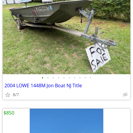
•
•
•
•
•
•
•
•
•
•
2004 LOWE 1448M Jon Boat NJ Title
8/7
$850