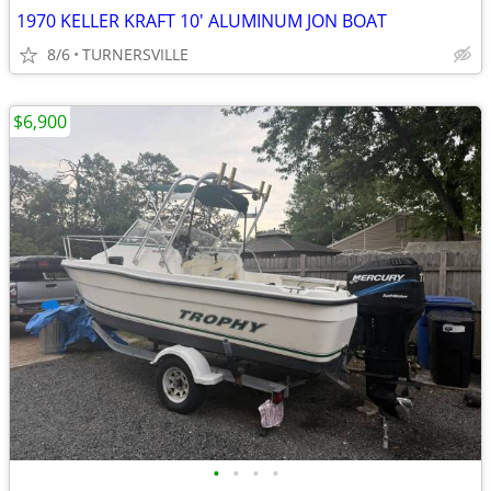
1970 KELLER KRAFT 10' ALUMINUM JON BOAT
8/6
TURNERSVILLE
$6,900
•
•
•
•