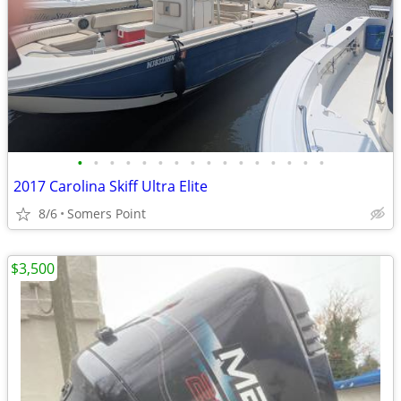
•
•
•
•
•
•
•
•
•
•
•
•
•
•
•
•
2017 Carolina Skiff Ultra Elite
8/6
Somers Point
$3,500