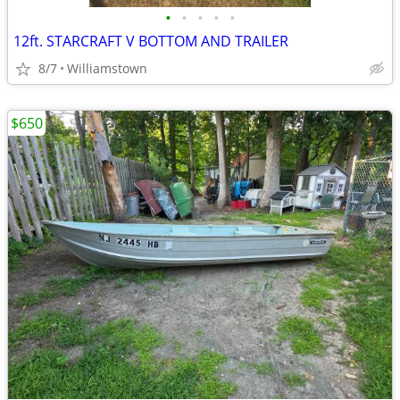
•
•
•
•
•
12ft. STARCRAFT V BOTTOM AND TRAILER
8/7
Williamstown
$650