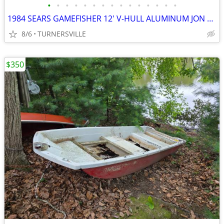
•
•
•
•
•
•
•
•
•
•
•
•
•
•
•
1984 SEARS GAMEFISHER 12' V-HULL ALUMINUM JON BOAT
8/6
TURNERSVILLE
$350