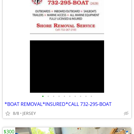
•
•
•
•
•
•
•
•
•
•
*BOAT REMOVAL*INSURED*CALL 732-295-BOAT
8/8
JERSEY
$300