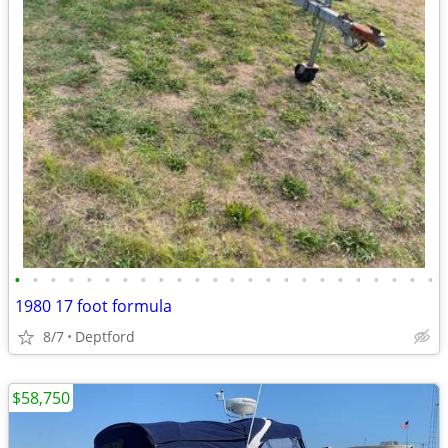
•
•
•
•
•
•
•
•
•
•
•
•
•
•
•
•
•
•
•
•
•
•
•
•
1980 17 foot formula
8/7
Deptford
$58,750