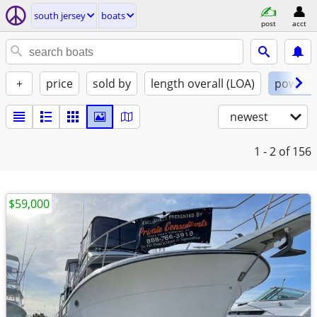
south jersey
boats
post
acct
+
price
sold by
length overall (LOA)
power
newest
1 - 2
of 156
$59,000