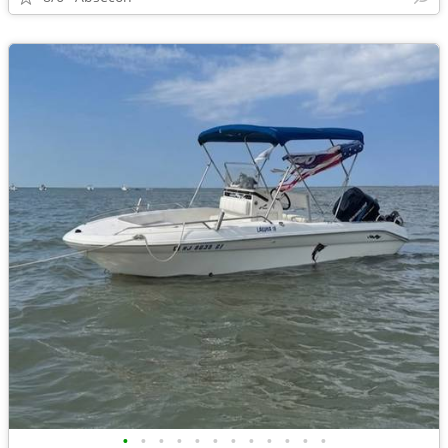
•
•
•
•
•
•
•
•
•
•
•
•