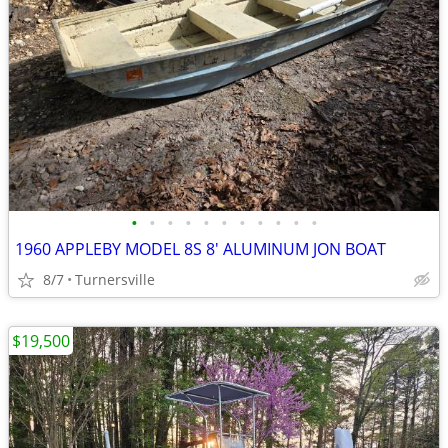
•
•
•
•
•
•
•
•
•
•
•
1960 APPLEBY MODEL 8S 8' ALUMINUM JON BOAT
8/7
Turnersville
$19,500