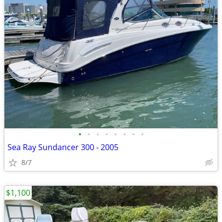
•
•
•
•
•
•
•
•
Sea Ray Sundancer 300 - 2005
8/7
$1,100