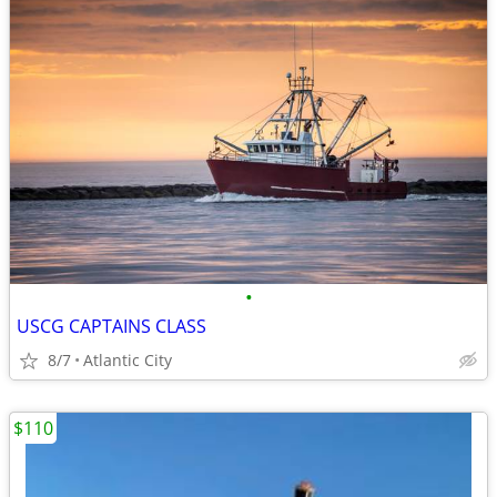
•
USCG CAPTAINS CLASS
8/7
Atlantic City
$110