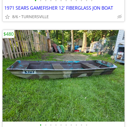
•
•
•
•
•
•
•
•
•
•
•
•
1971 SEARS GAMEFISHER 12' FIBERGLASS JON BOAT
8/6
TURNERSVILLE
$480
•
•
•
•
•
•
•
•
•
•