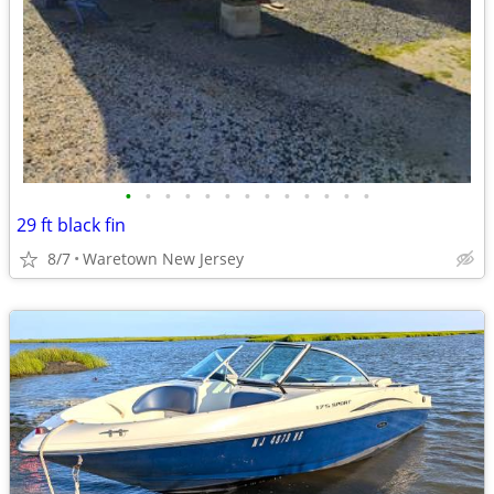
•
•
•
•
•
•
•
•
•
•
•
•
•
29 ft black fin
8/7
Waretown New Jersey