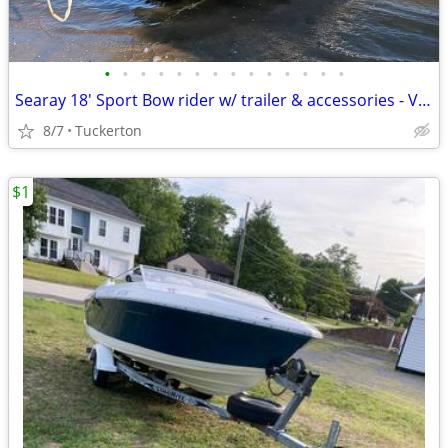
•
•
•
•
•
•
•
•
•
•
•
•
•
•
Searay 18' Sport Bow rider w/ trailer & accessories - Very low hours
8/7
Tuckerton
$1