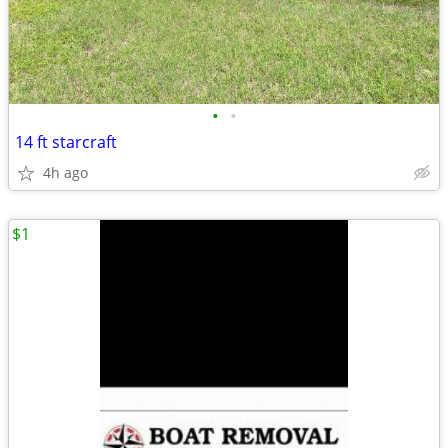
•
•
14 ft starcraft
4h ago
$1