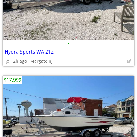
•
Hydra Sports WA 212
2h ago
Margate nj
$17,999