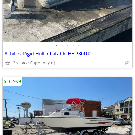
•
•
•
•
•
Achilles Rigid Hull inflatable HB 280DX
2h ago
Cape may nj
$16,999