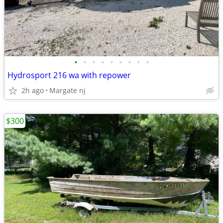
•
•
•
•
•
•
•
•
•
Hydrosport 216 wa with repower
2h ago
Margate nj
$300