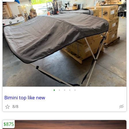
•
•
•
•
•
Bimini top like new
8/8
$875