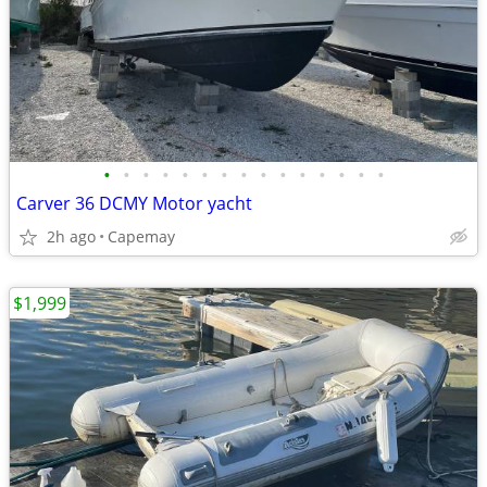
•
•
•
•
•
•
•
•
•
•
•
•
•
•
•
Carver 36 DCMY Motor yacht
2h ago
Capemay
$1,999