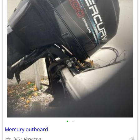
•
•
Mercury outboard
8/6
Absecon