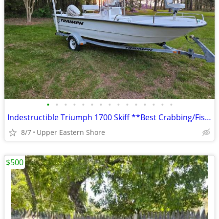
•
•
•
•
•
•
•
•
•
•
•
•
•
•
•
Indestructible Triumph 1700 Skiff **Best Crabbing/Fishing ever made!
8/7
Upper Eastern Shore
$500